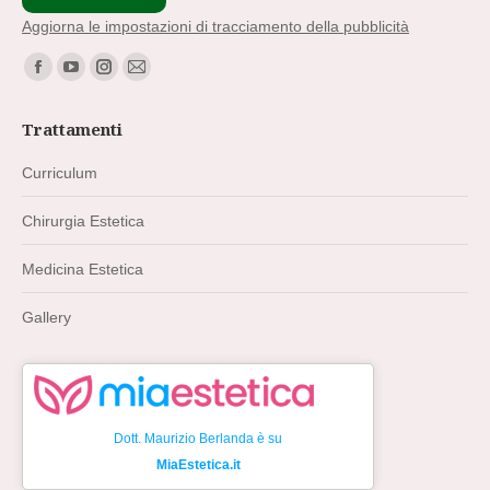
Aggiorna le impostazioni di tracciamento della pubblicità
Find us on:
Facebook
YouTube
Instagram
Mail
page
page
page
page
Trattamenti
opens
opens
opens
opens
in
in
in
in
Curriculum
new
new
new
new
Chirurgia Estetica
window
window
window
window
Medicina Estetica
Gallery
Dott. Maurizio Berlanda è su
MiaEstetica.it