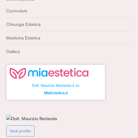
opens
opens
opens
opens
in
in
in
in
Curriculum
new
new
new
new
Chirurgia Estetica
window
window
window
window
Medicina Estetica
Gallery
Dott. Maurizio Berlanda è su
MiaEstetica.it
Vedi profilo