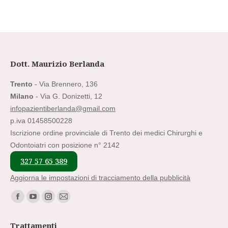
Dott. Maurizio Berlanda
Trento
- Via Brennero, 136
Milano
- Via G. Donizetti, 12
infopazientiberlanda@gmail.com
p.iva 01458500228
Iscrizione ordine provinciale di Trento dei medici Chirurghi e
Odontoiatri con posizione n° 2142
327 57 65 389
Aggiorna le impostazioni di tracciamento della pubblicità
Find us on:
Facebook
YouTube
Instagram
Mail
page
page
page
page
Trattamenti